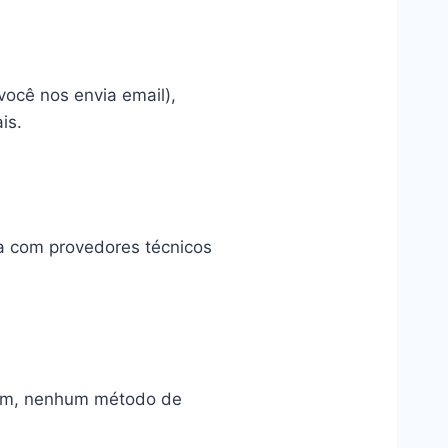
ocê nos envia email),
is.
a com provedores técnicos
sim, nenhum método de